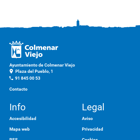
Ayuntamiento de Colmenar Viejo
location_on
Plaza del Pueblo, 1
phone
91 845 00 53
Contacto
Info
Legal
Accesibilidad
Aviso
Mapa web
Privacidad
RSS
Cookies