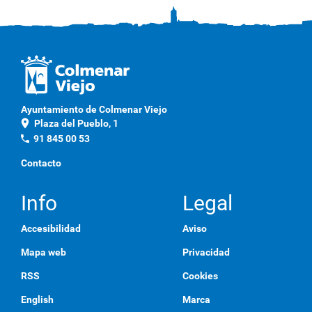
Ayuntamiento de Colmenar Viejo
location_on
Plaza del Pueblo, 1
phone
91 845 00 53
Contacto
Info
Legal
Accesibilidad
Aviso
Mapa web
Privacidad
RSS
Cookies
English
Marca