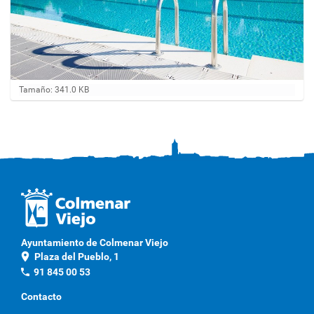
H
Tamaño: 341.0 KB
a
g
a
c
l
i
c
a
q
u
í
p
Ayuntamiento de Colmenar Viejo
a
location_on
Plaza del Pueblo, 1
r
a
phone
91 845 00 53
v
e
Contacto
r