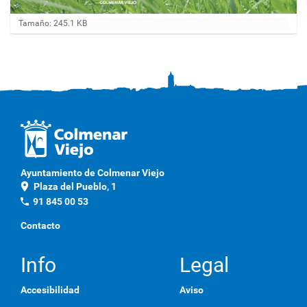
H
Tamaño: 245.1 KB
a
g
a
c
l
i
c
a
q
u
í
p
Ayuntamiento de Colmenar Viejo
a
location_on
Plaza del Pueblo, 1
r
a
phone
91 845 00 53
v
e
Contacto
r
l
a
Info
Legal
i
m
Accesibilidad
Aviso
a
g