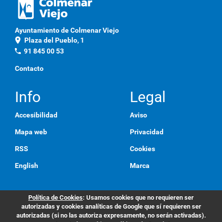
Ayuntamiento de Colmenar Viejo
location_on
Plaza del Pueblo, 1
phone
91 845 00 53
Contacto
Info
Legal
Accesibilidad
Aviso
Mapa web
Privacidad
RSS
Cookies
English
Marca
Política de Cookies
: Usamos cookies que no requieren ser
autorizadas y cookies analíticas de Google que sí requieren ser
autorizadas (si no las autoriza expresamente, no serán activadas).