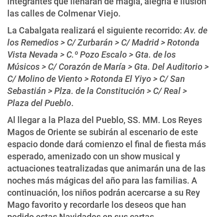
integrantes que llenarán de magia, alegría e ilusión
las calles de Colmenar Viejo.
La Cabalgata realizará el siguiente recorrido:
Av. de
los Remedios > C/ Zurbarán > C/ Madrid > Rotonda
Vista Nevada > C.º Pozo Escalo > Gta. de los
Músicos > C/ Corazón de María > Gta. Del Auditorio >
C/ Molino de Viento > Rotonda El Yiyo > C/ San
Sebastián > Plza. de la Constitución > C/ Real >
Plaza del Pueblo
.
Al llegar a la Plaza del Pueblo, SS. MM. Los Reyes
Magos de Oriente se subirán al escenario de este
espacio donde dará comienzo el final de fiesta más
esperado, amenizado con un show musical y
actuaciones teatralizadas que animarán una de las
noches más mágicas del año para las familias. A
continuación, los niños podrán acercarse a su Rey
Mago favorito y recordarle los deseos que han
pedido estas Navidades en sus cartas.