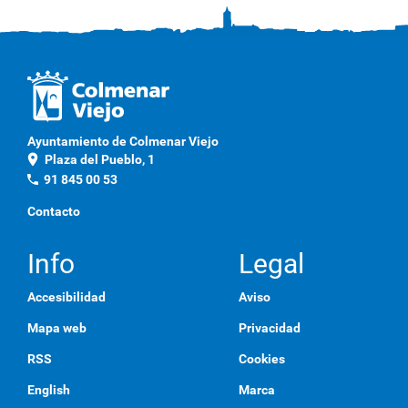
Ayuntamiento de Colmenar Viejo
location_on
Plaza del Pueblo, 1
phone
91 845 00 53
Contacto
Info
Legal
Accesibilidad
Aviso
Mapa web
Privacidad
RSS
Cookies
English
Marca