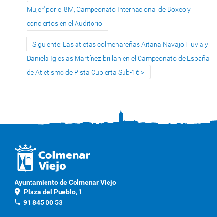
Mujer' por el 8M, Campeonato Internacional de Boxeo y
conciertos en el Auditorio
Siguiente: Las atletas colmenareñas Aitana Navajo Fluvia y
Daniela Iglesias Martínez brillan en el Campeonato de España
de Atletismo de Pista Cubierta Sub-16
Ayuntamiento de Colmenar Viejo
location_on
Plaza del Pueblo, 1
phone
91 845 00 53