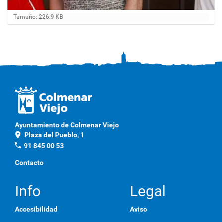
H
Tamaño: 226.9 KB
a
g
a
c
l
i
c
a
q
u
í
p
Ayuntamiento de Colmenar Viejo
a
location_on
Plaza del Pueblo, 1
r
a
phone
91 845 00 53
v
e
Contacto
r
l
a
Info
Legal
i
m
Accesibilidad
Aviso
a
g