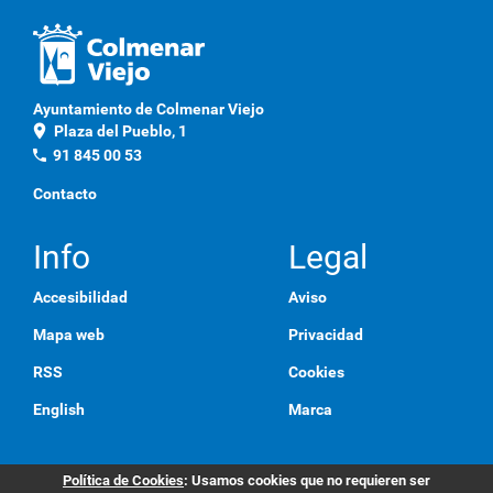
a
q
u
í
p
Ayuntamiento de Colmenar Viejo
a
location_on
Plaza del Pueblo, 1
r
a
phone
91 845 00 53
v
e
Contacto
r
l
a
Info
Legal
i
m
Accesibilidad
Aviso
a
g
Mapa web
Privacidad
e
n
RSS
Cookies
a
t
English
Marca
a
m
a
ñ
Política de Cookies
: Usamos cookies que no requieren ser
o