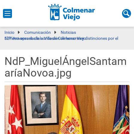
Inicio
Comunicación
Noticias
El Pleno aprueba la concesión de honores y distinciones por el 521 Aniversario de la Villa de Colmenar Viejo
NdP_MiguelÁngelSantam
aríaNovoa.jpg