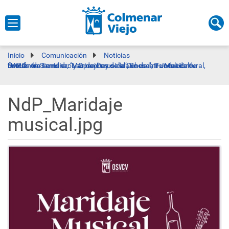
Inicio
Comunicación
Noticias
Este fin de semana: ‘Las noches de la Dehesa’, II Jornada de Encuentro Familiar, ‘Maridaje musical’, Encuentro Multicultural, fiestas de San Isidro y Open Day solidario de la Fundación UAPO
NdP_Maridaje
musical.jpg