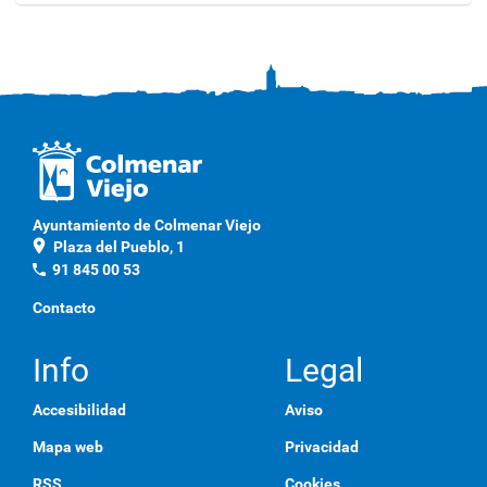
a
g
a
c
l
i
c
a
q
u
í
p
Ayuntamiento de Colmenar Viejo
a
location_on
Plaza del Pueblo, 1
r
a
phone
91 845 00 53
v
e
Contacto
r
l
a
Info
Legal
i
m
Accesibilidad
Aviso
a
g
Mapa web
Privacidad
e
n
RSS
Cookies
a