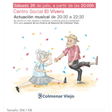
H
Tamaño: 306.1 KB