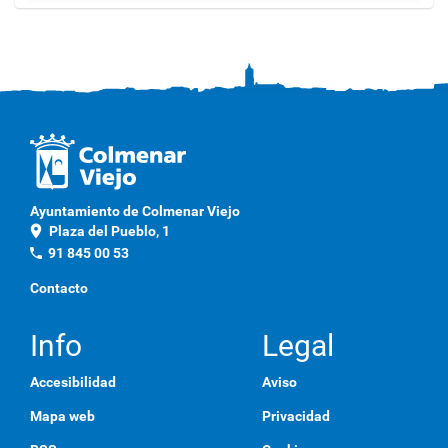
a
g
a
c
l
i
c
a
q
u
í
p
Ayuntamiento de Colmenar Viejo
a
location_on
Plaza del Pueblo, 1
r
a
phone
91 845 00 53
v
e
Contacto
r
l
a
Info
Legal
i
m
Accesibilidad
Aviso
a
g
Mapa web
Privacidad
e
n