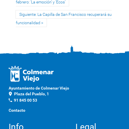
febrero: ‘La emoción’ y ‘Ecos’
Siguiente: La Capilla de San Francisco recuperará su
funcionalidad
Ayuntamiento de Colmenar Viejo
location_on
Plaza del Pueblo, 1
phone
91 845 00 53
Contacto
Info
Legal