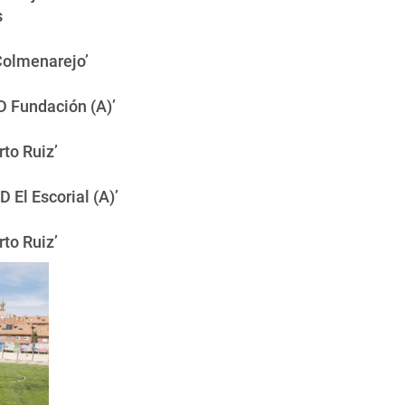
s
Colmenarejo’
D Fundación (A)’
to Ruiz’
D El Escorial (A)’
to Ruiz’