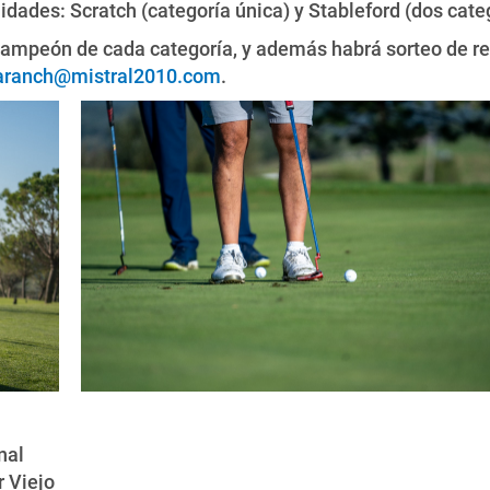
dades: Scratch (categoría única) y Stableford (dos catego
campeón de cada categoría, y además habrá sorteo de reg
aranch@mistral2010.com
.
nal
 Viejo