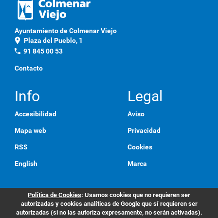
Ayuntamiento de Colmenar Viejo
location_on
Plaza del Pueblo, 1
phone
91 845 00 53
Contacto
Info
Legal
Accesibilidad
Aviso
Mapa web
Privacidad
RSS
Cookies
English
Marca
Política de Cookies
: Usamos cookies que no requieren ser
autorizadas y cookies analíticas de Google que sí requieren ser
autorizadas (si no las autoriza expresamente, no serán activadas).