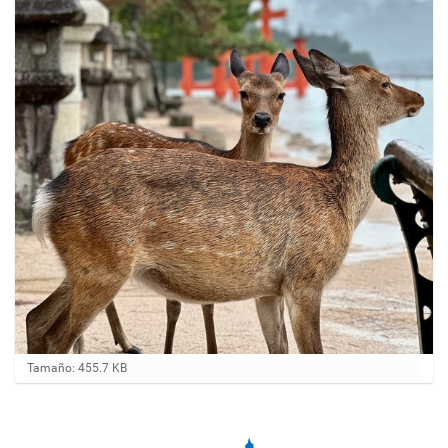
H
Tamaño: 455.7 KB
a
g
a
c