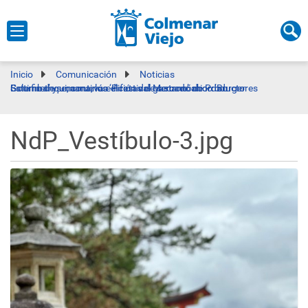
Inicio
Comunicación
Noticias
Este fin de semana, los ‘Piratas de secano’ abordan Saltimbanqui, continúa el festival gastronómico ‘Burger Gourmet’ y una nueva edición del Mercado de Productores
NdP_Vestíbulo-3.jpg