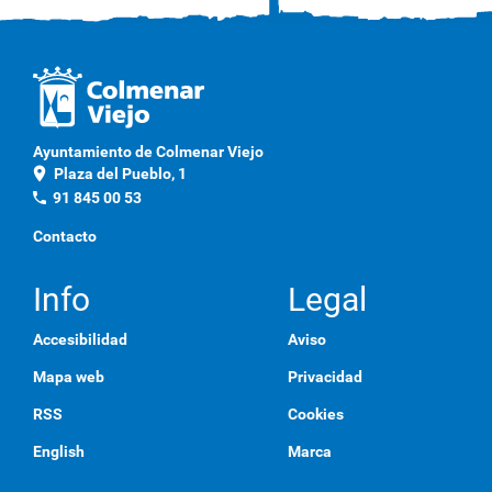
l
i
c
a
q
u
í
p
Ayuntamiento de Colmenar Viejo
a
location_on
Plaza del Pueblo, 1
r
a
phone
91 845 00 53
v
e
Contacto
r
l
a
Info
Legal
i
m
Accesibilidad
Aviso
a
g
Mapa web
Privacidad
e
n
RSS
Cookies
a
t
English
Marca
a
m
a