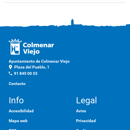
a
g
a
c
l
i
c
a
q
u
í
p
Ayuntamiento de Colmenar Viejo
a
location_on
Plaza del Pueblo, 1
r
a
phone
91 845 00 53
v
e
Contacto
r
l
a
Info
Legal
i
m
Accesibilidad
Aviso
a
g
Mapa web
Privacidad
e
n