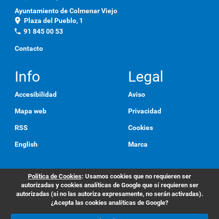
Ayuntamiento de Colmenar Viejo
location_on
Plaza del Pueblo, 1
phone
91 845 00 53
Contacto
Info
Legal
Accesibilidad
Aviso
Mapa web
Privacidad
RSS
Cookies
English
Marca
Política de Cookies
: Usamos cookies que no requieren ser
autorizadas y cookies analíticas de Google que sí requieren ser
autorizadas (si no las autoriza expresamente, no serán activadas).
¿Acepta las cookies analíticas de Google?