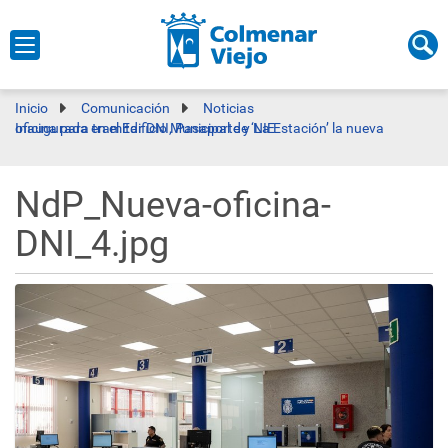
Inicio
Comunicación
Noticias
Inaugurada en el Edificio Municipal de ‘La Estación’ la nueva oficina para tramitar DNI, Pasaporte y NIE
NdP_Nueva-oficina-
DNI_4.jpg