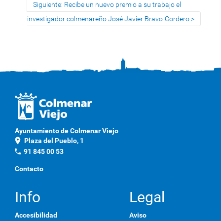
Siguiente: Recibe un nuevo premio a su trabajo el
investigador colmenareño José Javier Bravo-Cordero
Ayuntamiento de Colmenar Viejo
location_on
Plaza del Pueblo, 1
phone
91 845 00 53
Contacto
Info
Legal
Accesibilidad
Aviso