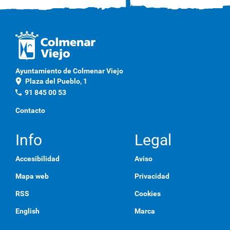
Ayuntamiento de Colmenar Viejo
location_on
Plaza del Pueblo, 1
phone
91 845 00 53
Contacto
Info
Legal
Accesibilidad
Aviso
Mapa web
Privacidad
RSS
Cookies
English
Marca