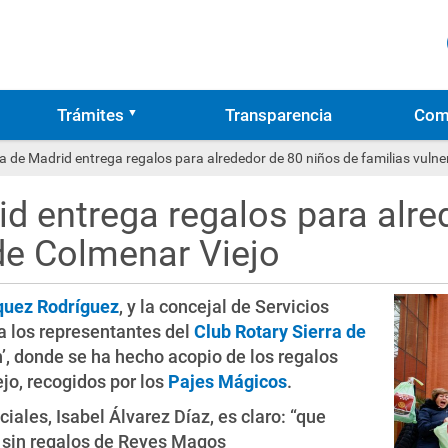
Trámites
Transparencia
Com
ra de Madrid entrega regalos para alrededor de 80 niños de familias vuln
id entrega regalos para alre
de Colmenar Viejo
quez Rodríguez
, y la concejal de Servicios
 a los representantes del
Club Rotary Sierra de
n’, donde se ha hecho acopio de los regalos
jo, recogidos por los
Pajes Mágicos
.
ciales, Isabel Álvarez Díaz, es claro: “que
 sin regalos de Reyes Magos