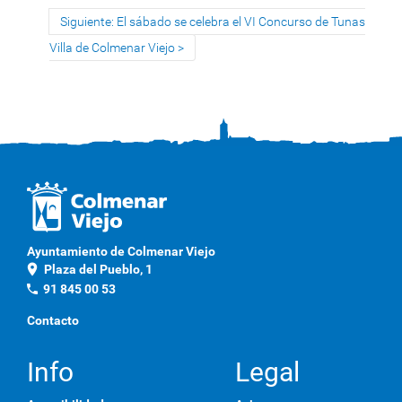
Siguiente: El sábado se celebra el VI Concurso de Tunas
Villa de Colmenar Viejo
Ayuntamiento de Colmenar Viejo
location_on
Plaza del Pueblo, 1
phone
91 845 00 53
Contacto
Info
Legal