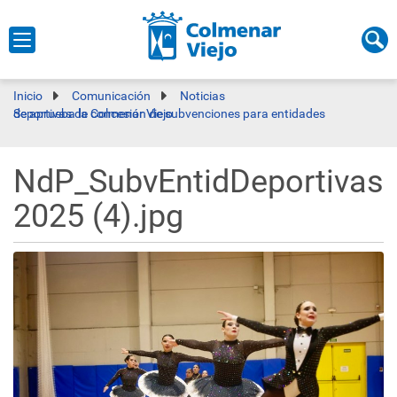
Inicio
Comunicación
Noticias
Se aprueba la concesión de subvenciones para entidades deportivas de Colmenar Viejo
NdP_SubvEntidDeportivas
2025 (4).jpg