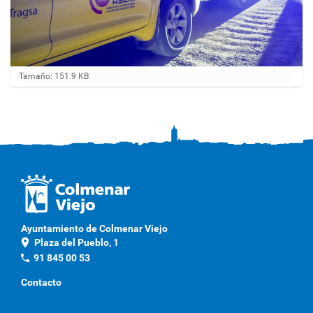
H
Tamaño: 151.9 KB
a
g
a
c
l
i
c
a
q
u
í
p
Ayuntamiento de Colmenar Viejo
a
location_on
Plaza del Pueblo, 1
r
a
phone
91 845 00 53
v
e
Contacto
r
l