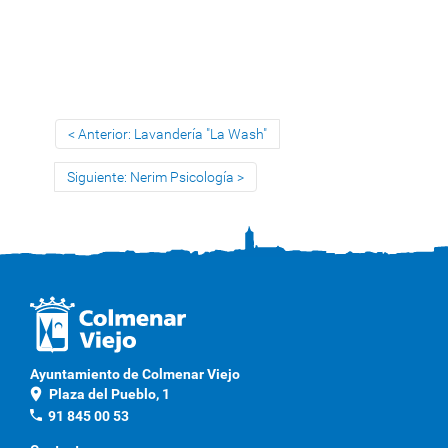
Anterior: Lavandería "La Wash"
Siguiente: Nerim Psicología
Ayuntamiento de Colmenar Viejo
location_on
Plaza del Pueblo, 1
phone
91 845 00 53