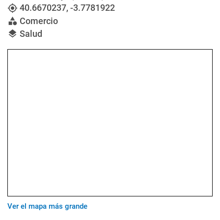
40.6670237
,
-3.7781922
my_location
Comercio
category
Salud
layers
Ver el mapa más grande