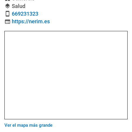
Salud
layers
669231323
smartphone
https://nerim.es
web
Ver el mapa más grande