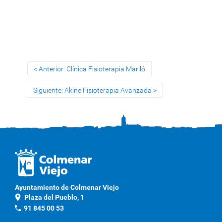
Anterior: Clínica Fisioterapia Mariló
Siguiente: Akine Fisioterapia Avanzada
Ayuntamiento de Colmenar Viejo
location_on
Plaza del Pueblo, 1
phone
91 845 00 53