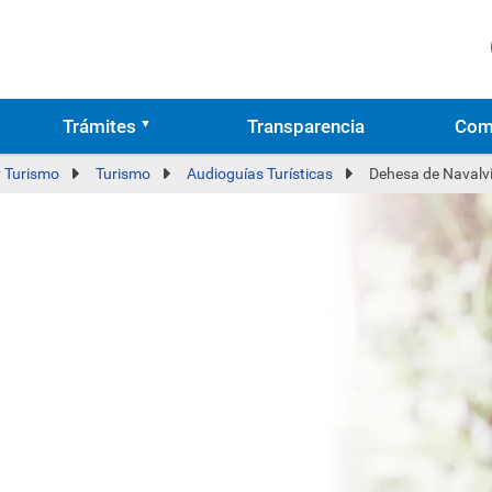
Trámites
Transparencia
Com
y Turismo
Turismo
Audioguías Turísticas
Dehesa de Navalvi