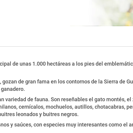
cipal de unas 1.000 hectáreas a los pies del emblemáti
s, gozan de gran fama en los contornos de la Sierra de G
o ganadero.
n variedad de fauna. Son reseñables el gato montés, el zo
 milanos, cernícalos, mochuelos, autillos, chotacabras, pe
buitres leonados y buitres negros.
nos y saúces, con especies muy interesantes como el arce 